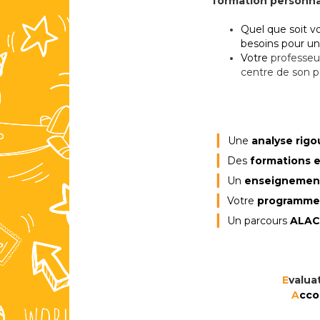
formation personna
Quel que soit vo
besoins
pour un
Votre
professeur
centre de son p
❙
Une
analyse rigo
❙
Des
formations e
❙
Un
enseignement
❙
Votre
programme
❙
Un parcours
ALAC
E
valua
A
cco