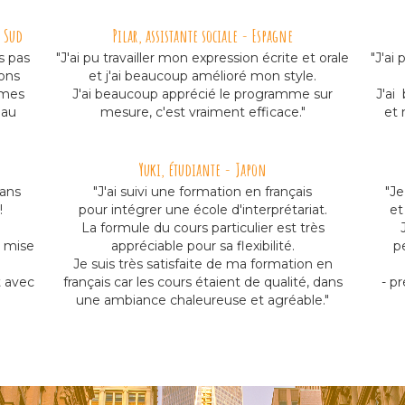
 Sud
Pilar, assistante sociale - Espagne
is pas
"J'ai pu travailler mon expression écrite et orale
"J'ai
ions
et j'ai beaucoup amélioré mon style.
 mes
J'ai beaucoup apprécié le programme sur
J'ai
 au
mesure, c'est vraiment efficace."
et 
Yuki, étudiante - Japon
sans
"J'ai suivi une formation en français
"J
!
pour intégrer une école d'interprétariat.
et
La formule du cours particulier est très
e mise
appréciable pour sa flexibilité.
p
Je suis très satisfaite de ma formation en
t avec
français car les cours étaient de qualité, dans
- p
une ambiance chaleureuse et agréable."