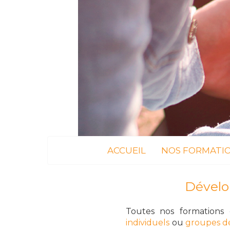
ACCUEIL
NOS FORMATI
Dévelo
Toutes nos
formations 
individuels
ou
groupes dé