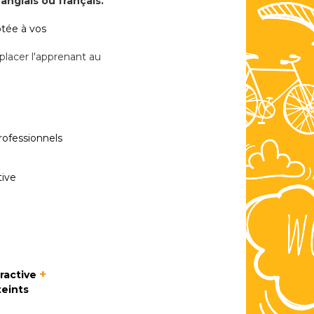
nglais ou français.
ptée à vos
placer l'apprenant au
rofessionnels
ive
+
ractive
teints