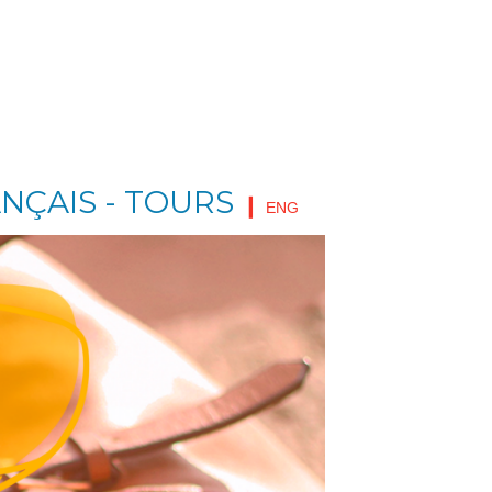
NÇAIS - TOURS
❙
ENG