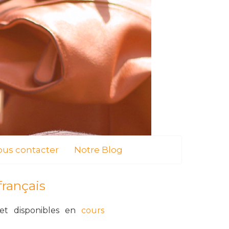
us contacter
Notre Blog
rançais
et disponibles en
cours