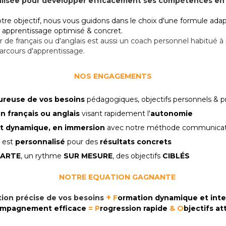
lisée pour développer efficacement ses compétences en a
tre objectif,
n
ous vous guidons dans le choix d'une formule ada
 apprentissage optimisé & concret.
 de français ou d'anglais
est aussi un coach personnel
habitué à 
arcours d'apprentissage.
NOS ENGAGEMENTS
ureuse de vos besoins
pédagogiques, objectifs personnels & p
n français ou anglais
visant rapidement l'
autonomie
 dynamique, en immersion
avec notre méthode communicat
est
personnalisé
pour des
résultats concrets
ARTE
, un rythme
SUR MESURE
, des objectifs
CIBLÉS
NOTRE EQUATION GAGNANTE
+
tion précise de vos besoins
F
ormation dynamique et inte
mpagnement efficace
= P
rogression rapide
& O
bjectifs at