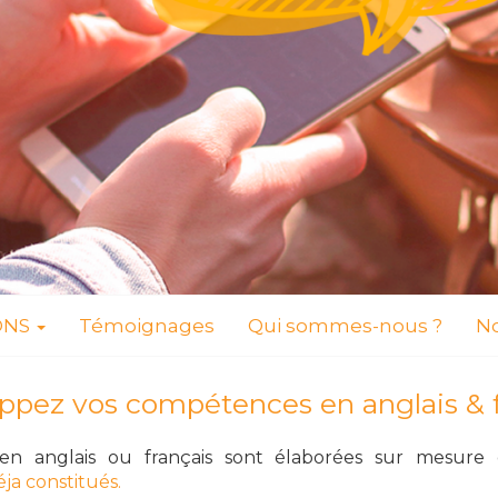
ONS
Témoignages
Qui sommes-nous ?
No
ppez vos compétences en anglais & f
en anglais ou français sont é
laborées sur mesure 
ja constitués.